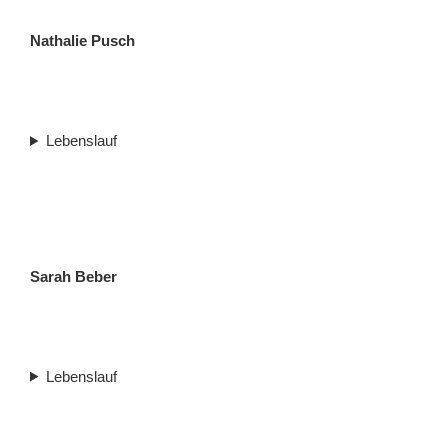
Der Körper wird durch
Bewegung stärker, durch
Nathalie Pusch
Ruhe und Übung geheilt.
- Hippokrates
Lebenslauf
Sarah Beber
Lebenslauf